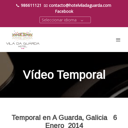
📞
986611121
📧
contacto@hotelviladaguarda.com
Facebook
Seleccionar idioma
Vídeo Temporal
Temporal en A Guarda, Galicia 6
Enero 2014