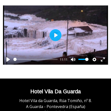
Play
11:11
Play
Mute
Settings
Ente
full
Hotel Vila Da Guarda
Hotel Vila da Guarda, Rúa Tomiño, nº 8.
A Guarda - Pontevedra (España)