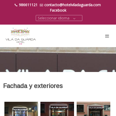
📞
986611121
📧
contacto@hotelviladaguarda.com
Facebook
Seleccionar idioma
Fachada y exteriores