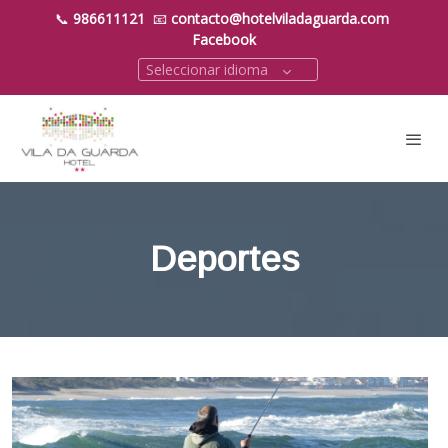
📞
986611121
📧
contacto@hotelviladaguarda.com
Facebook
Seleccionar idioma
Deportes