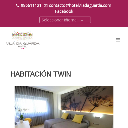
📞
986611121
📧
contacto@hotelviladaguarda.com
Facebook
Seleccionar idioma
HABITACIÓN TWIN