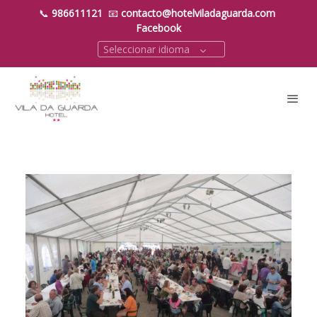
📞
986611121
📧
contacto@hotelviladaguarda.com
Facebook
Seleccionar idioma