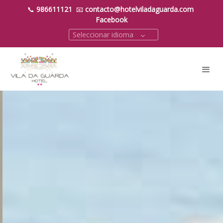
📞
986611121
📧
contacto@hotelviladaguarda.com
Facebook
Seleccionar idioma